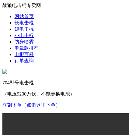
战狼电击棍专卖网
网站首页
长电击棍
短电击棍
小电击棍
防身喷雾
电晕款推荐
电棍百科
订单查询
704型号电击棍
（电压9200万伏、不能更换电池）
立刻下单（点击这里下单）